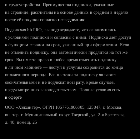
тратите много времени на поиск и вручную поднимаете
и трудоустройства. Преимущества подписки, указанные
резюме
на странице, рассчитаны на основе данных в среднем в неделю
после её покупки согласно
хотите сравнить себя с конкурентами и оценить шансы
исследованию
Подключая hh PRO, вы подтверждаете, что ознакомились
с условиями подписки и согласны с ними. Подписка даёт доступ
к функциям сервиса на срок, указанный при оформлении. Если
не отменить подписку, она автоматически продлится на тот же
срок. Вы имеете право в любое время отменить подписку
в личном кабинете — доступ к услугам сохранится до конца
оплаченного периода. Все платежи за подписку являются
окончательными и не подлежат возврату, кроме случаев,
предусмотренных законодательством. Полные условия есть
в оферте
ООО «Хэдхантер», ОГРН 1067761906805, 125047, г. Москва,
вн. тер. г. Муниципальный округ Тверской, ул. 2-я Брестская,
д. 48, помещ. 25