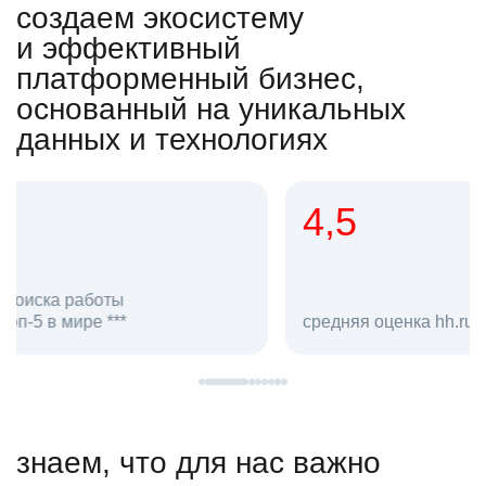
создаем экосистему
и эффективный
платформенный бизнес,
основанный на уникальных
данных и технологиях
4,5
20
сотруд
средняя оценка hh.ru как работодателя **
в hh.ru
знаем, что для нас важно