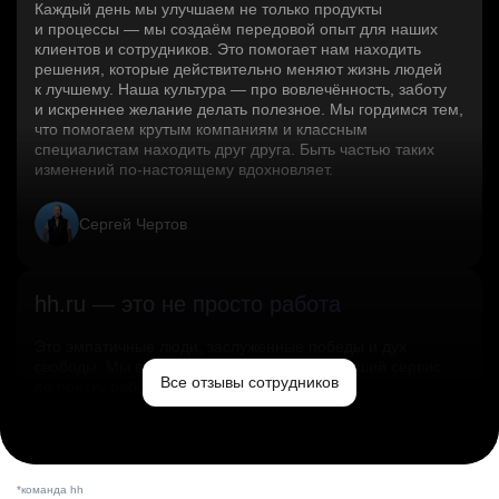
Каждый день мы улучшаем не только продукты
и процессы — мы создаём передовой опыт для наших
клиентов и сотрудников. Это помогает нам находить
решения, которые действительно меняют жизнь людей
к лучшему. Наша культура — про вовлечённость, заботу
и искреннее желание делать полезное. Мы гордимся тем,
что помогаем крутым компаниям и классным
специалистам находить друг друга. Быть частью таких
изменений по‑настоящему вдохновляет.
Сергей Чертов
hh.ru — это не просто работа
Это эмпатичные люди, заслуженные победы и дух
свободы. Мы помогаем миру и создаём лучший сервис
Все отзывы сотрудников
по поиску работы в стране.
Ольга Емельянова
*команда hh