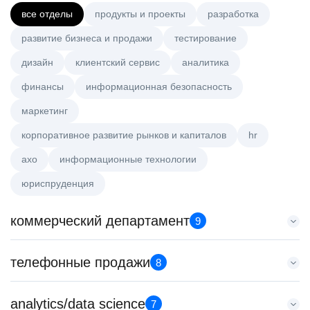
все отделы
продукты и проекты
разработка
развитие бизнеса и продажи
тестирование
дизайн
клиентский сервис
аналитика
финансы
информационная безопасность
маркетинг
корпоративное развитие рынков и капиталов
hr
axo
информационные технологии
юриспруденция
коммерческий департамент
9
Key Account Manager (EdTech)
телефонные продажи
8
HeadHunter::Коммерческий департамент
вчера
Специалист телемаркетинга
analytics/data science
150000 ₽
7